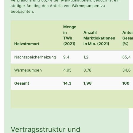
Verbrauchs und 60,7% der Marktlokationen. Jedoch ist ein
stetiger Anstieg des Anteils von Wärmepumpen zu
beobachten.
Menge
in
Anzahl
Antei
TWh
Marktlokationen
Gesa
Heizstromart
(2021)
in Mio. (2021)
(%)
Nachtspeicherheizung
9,4
1,2
65,4
Wärmepumpen
4,95
0,78
34,6
Gesamt
14,3
1,98
100
Vertragsstruktur und