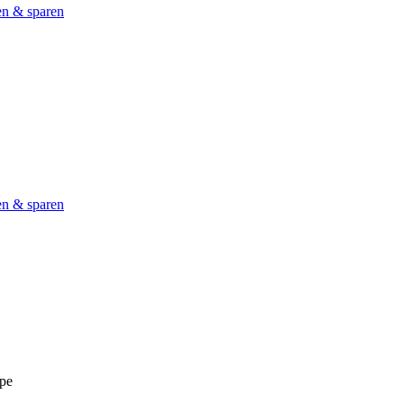
en & sparen
en & sparen
pe